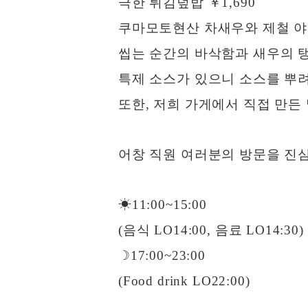
극한 튀김덮밥 ￥1,690
쿠마모토현산 차새우와 제철 야
씹는 순간의 바삭함과 새우의 
특제 소스가 있으니 소스를 뿌
또한, 저희 가게에서 직접 만
어창 직원 여러분의 방문을 진
☀︎11:00~15:00
(음식 LO14:00, 음료 LO14:30)
☽17:00~23:00
(Food drink LO22:00)