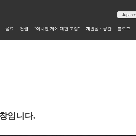
음료
컨셉
"에치젠 게에 대한 고집"
개인실・공간
블로그
어창입니다.