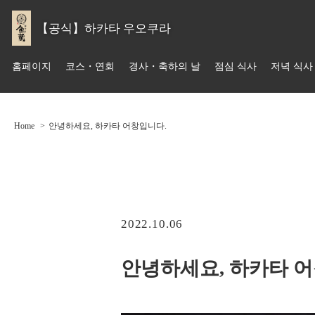
【공식】하카타 우오쿠라
홈페이지
코스・연회
경사・축하의 날
점심 식사
저녁 식사
Home
안녕하세요, 하카타 어창입니다.
2022.10.06
안녕하세요, 하카타 