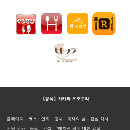
【공식】하카타 우오쿠라
홈페이지
코스・연회
경사・축하의 날
점심 식사
저녁 식사
음료
컨셉
"에치젠 게에 대한 고집"