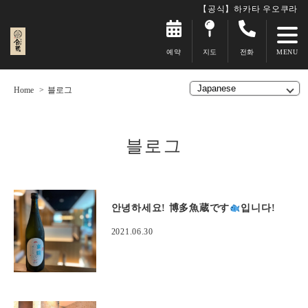
【공식】하카타 우오쿠라
예약
지도
전화
Home
블로그
블로그
안녕하세요! 博多魚蔵です
입니다!
2021.06.30