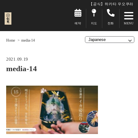
【공식】하카타 우오쿠라
예약
지도
전화
Home
media-14
2021.09.19
media-14